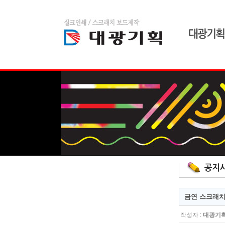
home
admin
스크래치 보드
금연 스크래
작성자 :
대광기