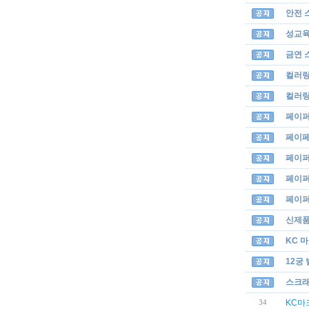
안전 
성교육
금연 
컬러링
컬러링
페이퍼
페이페
페이퍼
페이퍼 
페이퍼
신제품
KC 
12궁
스크래
KC마
34