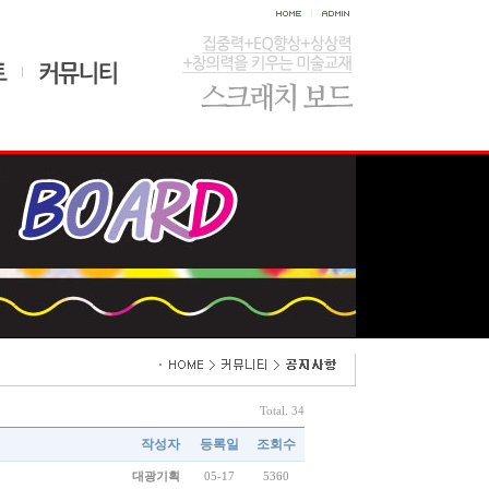
Total. 34
작성자
등록일
조회수
대광기획
05-17
5360