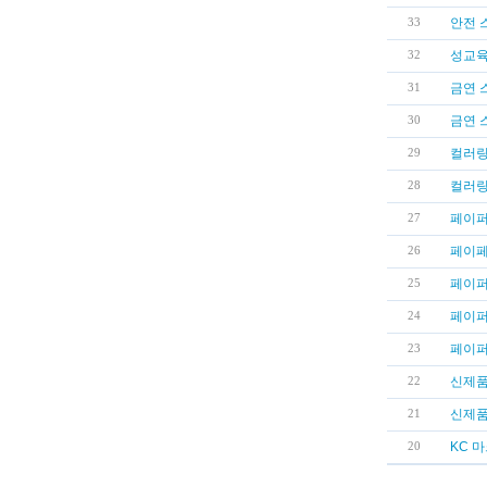
안전 
33
성교육
32
금연 
31
금연 
30
컬러링
29
컬러링
28
페이퍼
27
페이페
26
페이퍼
25
페이퍼 
24
페이퍼
23
신제품
22
신제품
21
KC 
20