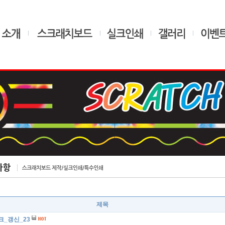
제목
크_갱신_23