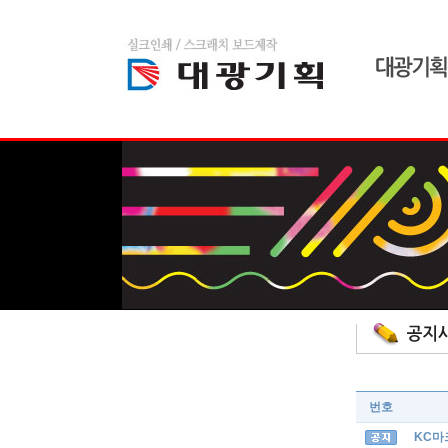
home
admin
스크래치 보드
번호
KC마