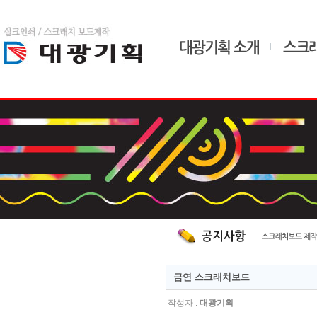
home
admin
드
금연 스크래치보드
작성자 :
대광기획