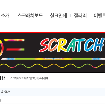
 & 엽서
획