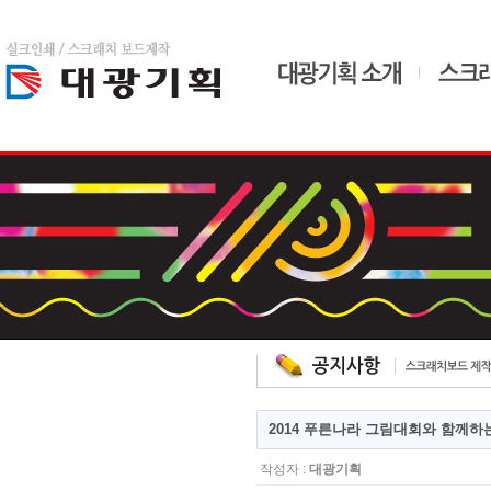
home
admin
드
2014 푸른나라 그림대회와 함께하
작성자 :
대광기획