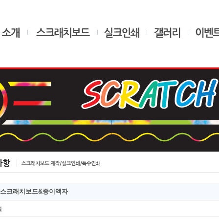
] 스크래치보드&종이액자
획