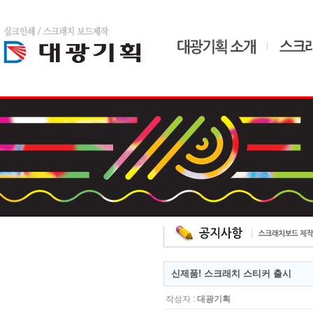
home
admin
드
신제품! 스크래치 스티커 출시
작성자 :
대광기획